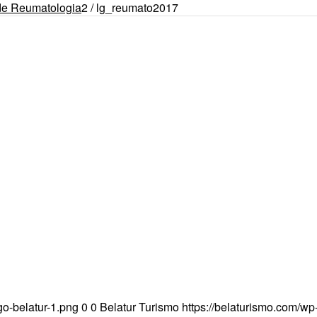
de Reumatologia
2
/
lg_reumato2017
go-belatur-1.png
0
0
Belatur Turismo
https://belaturismo.com/wp