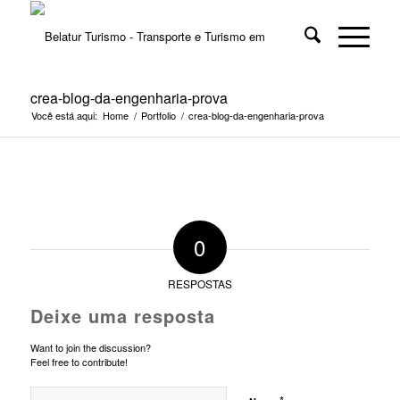
crea-blog-da-engenharia-prova
Você está aqui:
Home
/
Portfolio
/
crea-blog-da-engenharia-prova
0
RESPOSTAS
Deixe uma resposta
Want to join the discussion?
Feel free to contribute!