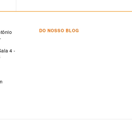
DO NOSSO BLOG
tônio
-
Sala 4 -
C
om