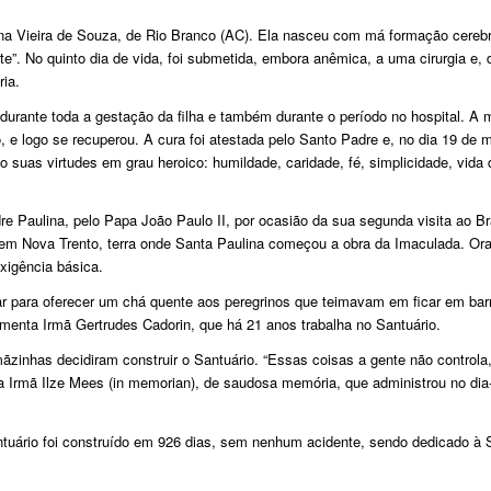
a Vieira de Souza, de Rio Branco (AC). Ela nasceu com má formação cerebr
e”. No quinto dia de vida, foi submetida, embora anêmica, a uma cirurgia e, 
ria.
durante toda a gestação da filha e também durante o período no hospital. A 
io, e logo se recuperou. A cura foi atestada pelo Santo Padre e, no dia 19 de 
suas virtudes em grau heroico: humildade, caridade, fé, simplicidade, vida 
re Paulina, pelo Papa João Paulo II, por ocasião da sua segunda visita ao Bra
o em Nova Trento, terra onde Santa Paulina começou a obra da Imaculada. Or
exigência básica.
r para oferecer um chá quente aos peregrinos que teimavam em ficar em bar
menta Irmã Gertrudes Cadorin, que há 21 anos trabalha no Santuário.
ãzinhas decidiram construir o Santuário. “Essas coisas a gente não controla
zia Irmã Ilze Mees (in memorian), de saudosa memória, que administrou no dia-
ntuário foi construído em 926 dias, sem nenhum acidente, sendo dedicado à 