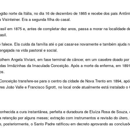
egião norte da Itália, no dia 16 de dezembro de 1865 e recebe dos pais Antôn
isinteiner. Era a segunda filha do casal.
rasil em 1875 e, antes de completar dez anos, passa a morar na localidade d
asil.
 falece. Ela cuida da família até o pai casar-se novamente e também ajuda n
ngajada na vida pastoral e social.
colhem Angela Viviani, em fase terminal de câncer, em um casebre doado por
 das Irmãzinhas da Imaculada Conceição. Após a morte da enferma, em 1891,
os.
Conceição transfere-se para o centro da cidade de Nova Trento em 1894, apó
es João Valle e Francisco Sgrott, no local onde atualmente está instalado o 
econhecida a cura instantânea, perfeita e duradoura de Eluíza Rosa de Souza,
a retenção por alguns meses; extração com instrumentos e revisão do útero,
 e, posteriormente, o Santo Padre ratificou em decreto aprovando as conclus