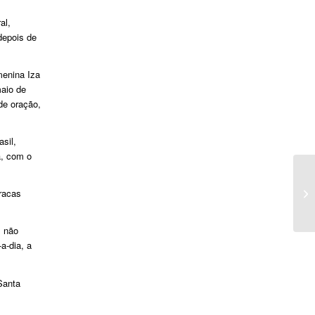
al,
depois de
menina Iza
maio de
de oração,
sil,
a, com o
racas
, não
a-dia, a
Santa