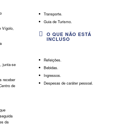
io
Transporte.
Guia de Turismo.
e Vígolo,
O QUE NÃO ESTÁ
INCLUSO
a
Refeições.
 junta-se
Bebidas.
Ingressos.
s receber
Despesas de caráter pessoal.
Centro de
 que
 seguida
ões da