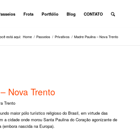
asseios
Frota
Portfólio
Blog
CONTATO
ocê está aqui:
Home
/
Passeios
/
Privativos
/
Madre Paulina – Nova Trento
 – Nova Trento
a Trento
ndo maior pólo turístico religioso do Brasil, em virtude das
tam a cidade onde morou Santa Paulina do Coração agonizante de
ra (embora nascida na Europa).