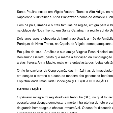
Santa Paulina nasce em Vígolo Vattaro, Trentino Alto Ádige, na r
Napoleone Visintainer e Anna Pianezzer o nome de Amábile Lúcia V
Com os pais, irmãos e outras famílias da região, emigra para o B
na cidade de Nova Trento, em Santa Catarina, na região sul do Br
Dois anos após a chegada da família ao Brasil, a mãe de Amábile
Paróquia de Nova Trento, na Capela de Vígolo, como paroquiana e
Em julho de 1890, Amábile e sua amiga Virginia Rosa Nicolodi a
Beniamino Gallotti, gesto que marca a fundação da Congregação
a elas Teresa Anna Maule, mais uma entusiasta dos ideias cristã
O trio fundacional da Congregação das Irmãzinhas da Imaculada 
em doação o terreno e a casa de madeira dos generosos benfeitor
Espiritualidade Imaculada Conceição (CEIC)BEATIFICAÇÃO E
CANONIZAÇÃO
O primeiro milagre foi registrado em Imbituba (SC), no qual foi r
possuía uma doença complexa: a morte intra-uterina do feto e su
de grande hemorragia e choque irreversível. O caso foi discutido
Congregação para as Causas dos Santos.