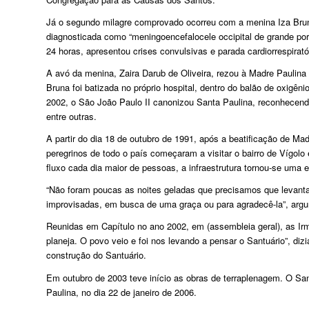
Já o segundo milagre comprovado ocorreu com a menina Iza Brun
diagnosticada como “meningoencefalocele occipital de grande port
24 horas, apresentou crises convulsivas e parada cardiorrespirató
A avó da menina, Zaira Darub de Oliveira, rezou à Madre Paulina 
Bruna foi batizada no próprio hospital, dentro do balão de oxigên
2002, o São João Paulo II canonizou Santa Paulina, reconhecendo 
entre outras.
A partir do dia 18 de outubro de 1991, após a beatificação de Mad
peregrinos de todo o país começaram a visitar o bairro de Vígol
fluxo cada dia maior de pessoas, a infraestrutura tornou-se uma 
“Não foram poucas as noites geladas que precisamos que levanta
improvisadas, em busca de uma graça ou para agradecê-la”, argu
Reunidas em Capítulo no ano 2002, em (assembleia geral), as Irm
planeja. O povo veio e foi nos levando a pensar o Santuário”, di
construção do Santuário.
Em outubro de 2003 teve início as obras de terraplenagem. O Sa
Paulina, no dia 22 de janeiro de 2006.