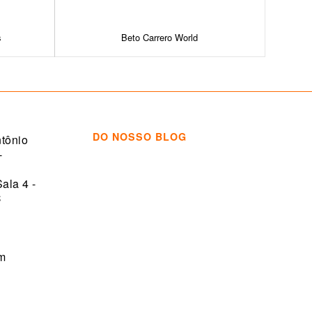
s
Beto Carrero World
DO NOSSO BLOG
tônio
-
Sala 4 -
C
om